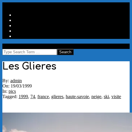
Skip
Secondary
Menu
to
Navigation
Home
content
Menu
Travels
Good Words
Aux Portes Du Parc
More
MAW
Search
Les Glieres
By:
admin
On:
19/03/1999
In:
pics
Tagged:
1999
,
74
,
france
,
glieres
,
haute-savoie
,
neige
,
ski
,
visite