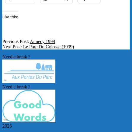
Like this:
1999-
Previous Post:
Annecy 1999
03-
Next Post:
Le Parc Du Colosse (1999)
19
Need a break ?
Need a break ?
2026