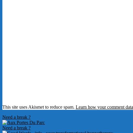
03-
25
This site uses Akismet to reduce spam.
Learn how your comment data 
Need a break ?
Need a break ?