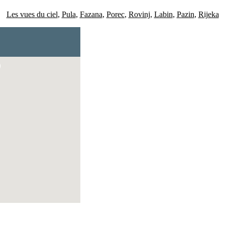
Les vues du ciel
,
Pula
,
Fazana
,
Porec
,
Rovinj
,
Labin
,
Pazin
,
Rijeka