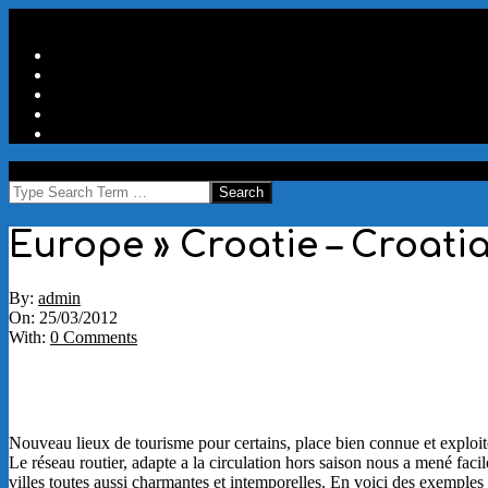
Skip
Secondary
Menu
to
Navigation
Home
content
Menu
Travels
Good Words
Aux Portes Du Parc
More
MAW
Search
Europe »
Croatie – Croati
By:
admin
On:
25/03/2012
With:
0 Comments
Nouveau lieux de tourisme pour certains, place bien connue et exploité
Le réseau routier, adapte a la circulation hors saison nous a mené faci
villes toutes aussi charmantes et intemporelles. En voici des exemples 