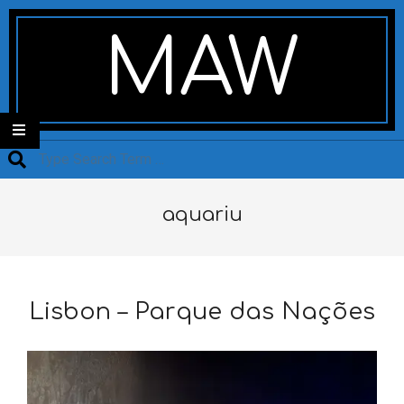
Skip
Secondary
to
Navigation
MAW
content
Menu
Search
aquariu
Lisbon – Parque das Nações
2026-
01-
27